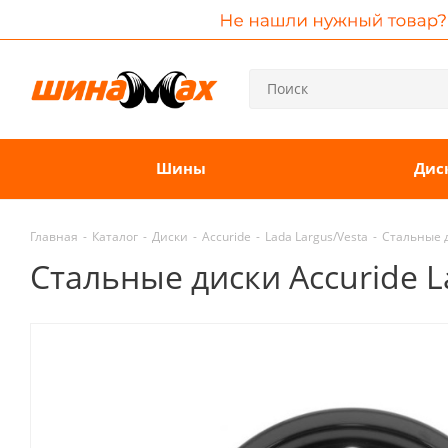
Шины
Дис
Главная
-
Каталог
-
Диски
-
Accuride
-
Lada Largus/Vesta
-
Стальные д
Стальные диски Accuride L