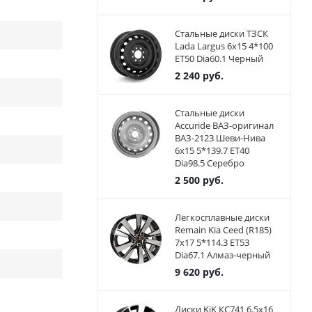
Стальные диски ТЗСК
Lada Largus 6x15 4*100
ET50 Dia60.1 Черный
2 240
руб.
Стальные диски
Accuride ВАЗ-оригинал
ВАЗ-2123 Шеви-Нива
6x15 5*139.7 ET40
Dia98.5 Серебро
2 500
руб.
Легкосплавные диски
Remain Kia Ceed (R185)
7x17 5*114.3 ET53
Dia67.1 Алмаз-черный
9 620
руб.
Диски KiK КС741 6.5x16