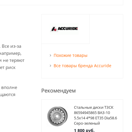
Все из-за
 например,
Похожие товары
и не теряют
Все товары бренда Accuride
ет риск
 вполне
Рекомендуем
ищаются
Стальные диски ТЗСК
86594945865 ВАЗ-10
5.5x14 4*98 ET35 Dia58.6
Серо-зеленый
1 800
руб.