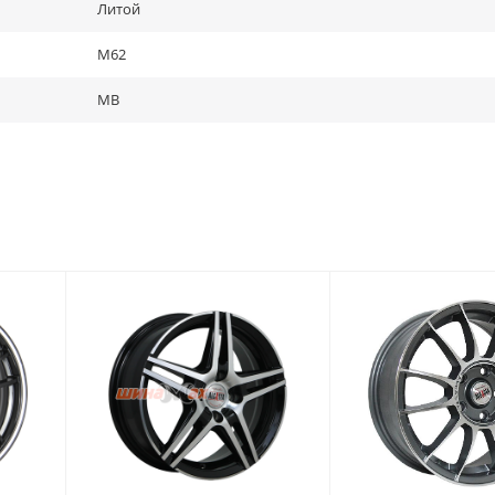
Литой
M62
MB