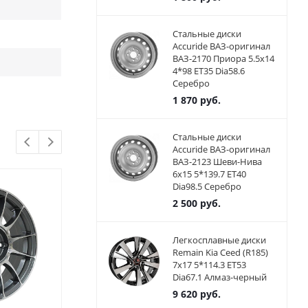
Стальные диски
Accuride ВАЗ-оригинал
ВАЗ-2170 Приора 5.5x14
4*98 ET35 Dia58.6
Серебро
1 870
руб.
Стальные диски
Accuride ВАЗ-оригинал
ВАЗ-2123 Шеви-Нива
6x15 5*139.7 ET40
Dia98.5 Серебро
2 500
руб.
Легкосплавные диски
Remain Kia Ceed (R185)
7x17 5*114.3 ET53
Dia67.1 Алмаз-черный
9 620
руб.