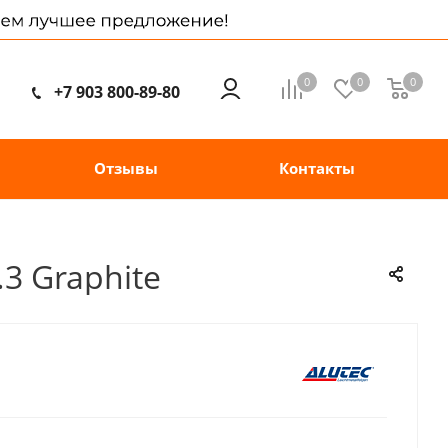
0
0
0
+7 903 800-89-80
Отзывы
Контакты
.3 Graphite