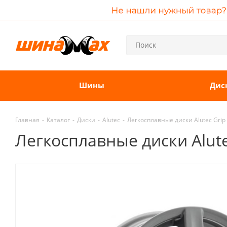
Шины
Дис
Главная
-
Каталог
-
Диски
-
Alutec
-
Легкосплавные диски Alutec Grip 
Легкосплавные диски Alutec