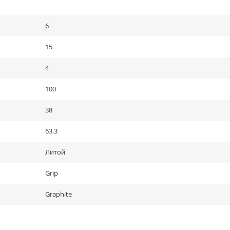
6
15
4
100
38
63.3
Литой
Grip
Graphite