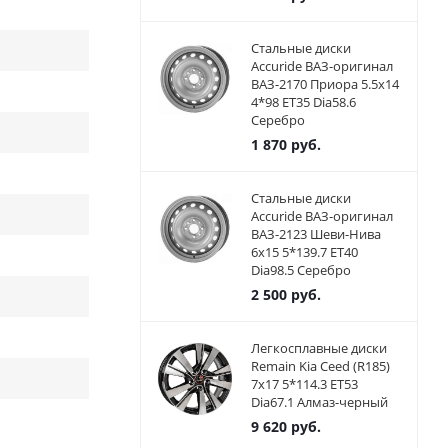
Стальные диски
Accuride ВАЗ-оригинал
ВАЗ-2170 Приора 5.5x14
4*98 ET35 Dia58.6
Серебро
1 870
руб.
Стальные диски
Accuride ВАЗ-оригинал
ВАЗ-2123 Шеви-Нива
6x15 5*139.7 ET40
Dia98.5 Серебро
2 500
руб.
Легкосплавные диски
Remain Kia Ceed (R185)
7x17 5*114.3 ET53
Dia67.1 Алмаз-черный
9 620
руб.