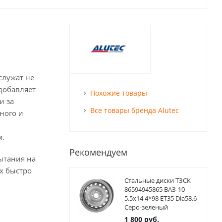
служат не
 добавляет
Похожие товары
и за
Все товары бренда Alutec
ного и
м.
Рекомендуем
ытания на
х быстро
Стальные диски ТЗСК
86594945865 ВАЗ-10
5.5x14 4*98 ET35 Dia58.6
Серо-зеленый
1 800
руб.