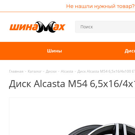
Шины
Дис
Главная
-
Каталог
-
Диски
-
Alcasta
-
Диск Alcasta M54 6,5x16/4x100 
Диск Alcasta M54 6,5x16/4