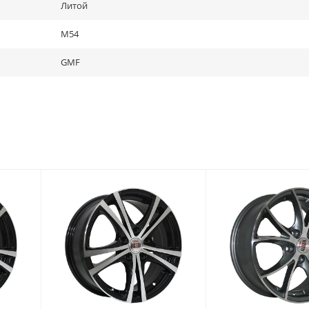
Литой
M54
GMF