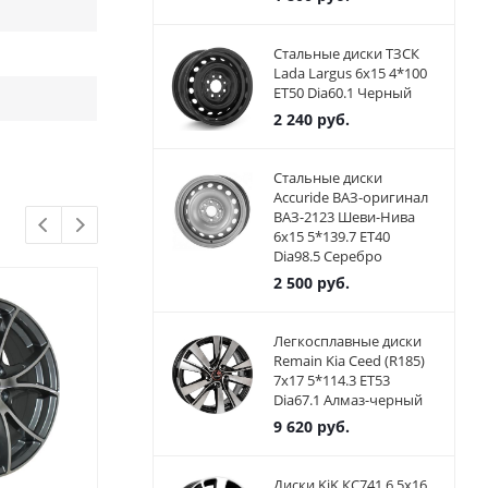
Стальные диски ТЗСК
Lada Largus 6x15 4*100
ET50 Dia60.1 Черный
2 240
руб.
Стальные диски
Accuride ВАЗ-оригинал
ВАЗ-2123 Шеви-Нива
6x15 5*139.7 ET40
Dia98.5 Серебро
2 500
руб.
Легкосплавные диски
Remain Kia Ceed (R185)
7x17 5*114.3 ET53
Dia67.1 Алмаз-черный
9 620
руб.
Диски KiK КС741 6.5x16