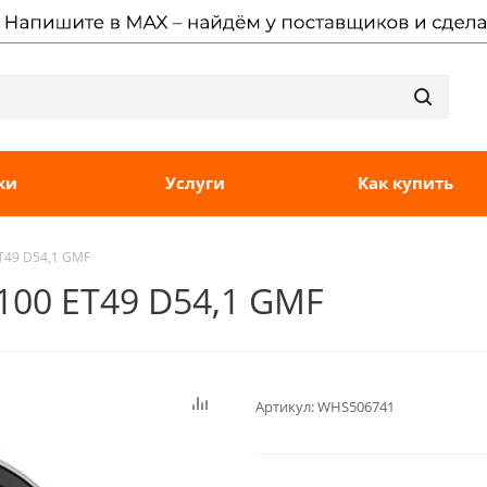
ки
Услуги
Как купить
ET49 D54,1 GMF
x100 ET49 D54,1 GMF
Артикул:
WHS506741