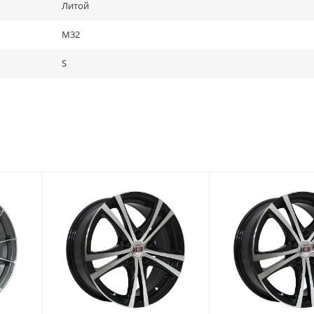
Литой
M32
S