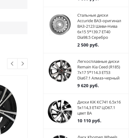
Стальные диски
Accuride ВАЗ-оригинал
ВАЗ-2123 Шеви-Нива
6x15 5*139.7 ET40
Dia98.5 Серебро
2 500
руб.
Легкосплавные диски
Remain Kia Ceed (R185)
7x17 5*114.3 ET53
Dia67.1 Алмаз-черный
9 620
руб.
Диски KiK КС741 6.5x16
5x114,3 ET47 ЦО67.1
цвет BA
10 110
руб.
Диск Khomen Wheels