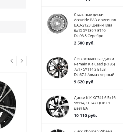
Стальные диски
Accuride ВАЗ-оригинал
ВАЗ-2123 Шеви-Нива
6x15 5*139.7 ET40
Dia98.5 Серебро
2 500
руб.
Легкосплавные диски
Remain Kia Ceed (R185)
7x17 5*114.3 ET53
Dia67.1 Алмаз-черный
9 620
руб.
Диски KiK КС741 6.5x16
5x114,3 ET47 ЦО67.1
цвет BA
10 110
руб.
Диск Khomen Wheels