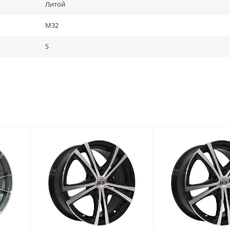
Литой
M32
S