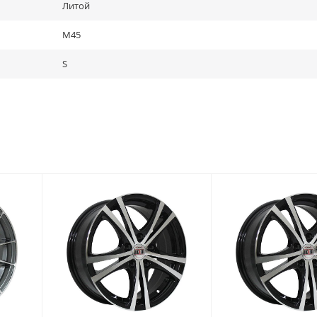
Литой
M45
S