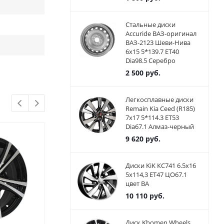
Стальные диски
Accuride ВАЗ-оригинал
ВАЗ-2123 Шеви-Нива
6x15 5*139.7 ET40
Dia98.5 Серебро
2 500
руб.
Легкосплавные диски
Remain Kia Ceed (R185)
7x17 5*114.3 ET53
Dia67.1 Алмаз-черный
9 620
руб.
Диски KiK КС741 6.5x16
5x114,3 ET47 ЦО67.1
цвет BA
10 110
руб.
Диск Khomen Wheels