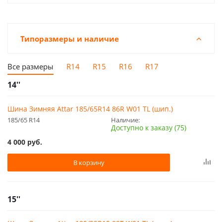
Типоразмеры и наличие
Все размеры
R14
R15
R16
R17
14''
Шина Зимняя Attar 185/65R14 86R W01 TL (шип.)
185/65 R14
Наличие:
Доступно к заказу (75)
4 000
руб.
В корзину
15''