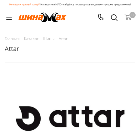
0
Главная
-
Каталог
-
Шины
-
Attar
Attar