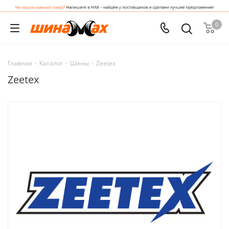
0
Главная
-
Каталог
-
Шины
-
Zeetex
Zeetex