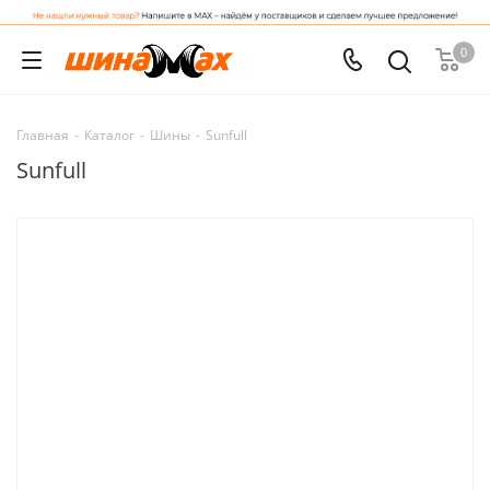
0
Главная
-
Каталог
-
Шины
-
Sunfull
Sunfull