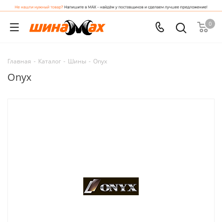
0
Главная
-
Каталог
-
Шины
-
Onyx
Onyx