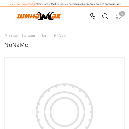
0
Главная
-
Каталог
-
Шины
-
NoNaMe
NoNaMe