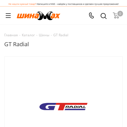
0
Главная
-
Каталог
-
Шины
-
GT Radial
GT Radial