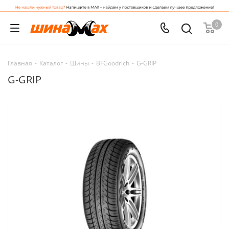
0
Главная
-
Каталог
-
Шины
-
BFGoodrich
-
G-GRIP
G-GRIP