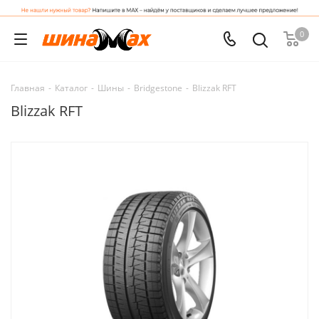
0
Главная
-
Каталог
-
Шины
-
Bridgestone
-
Blizzak RFT
Blizzak RFT