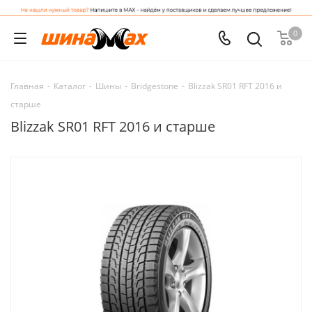
0
Главная
-
Каталог
-
Шины
-
Bridgestone
-
Blizzak SR01 RFT 2016 и
старше
Blizzak SR01 RFT 2016 и старше