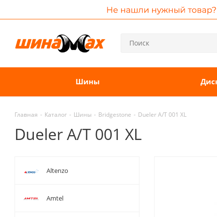
Шины
Дис
Главная
-
Каталог
-
Шины
-
Bridgestone
-
Dueler A/T 001 XL
Dueler A/T 001 XL
Altenzo
Amtel