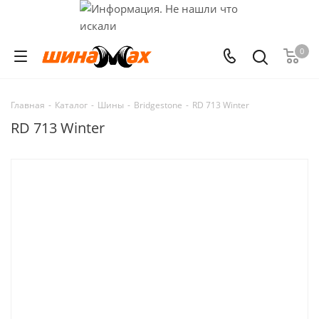
0
Главная
-
Каталог
-
Шины
-
Bridgestone
-
RD 713 Winter
RD 713 Winter