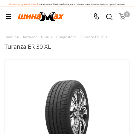
0
Главная
-
Каталог
-
Шины
-
Bridgestone
-
Turanza ER 30 XL
Turanza ER 30 XL